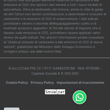
le nostre filiali una guida relativa al risparmio di carburante e alle
emissioni di CO2 che riporta i dati inerenti a tutti i nuovi modelli di
autovetture. Oltre al rendimento del motore, anche lo stile di guida
ed altri fattori non tecnici contribuiscono a determinare il consumo di
carburante e le emissioni di CO2 di un’autovettura. I dati indicati
potrebbero variare a seconda dell’equipaggiamento scelto e di
eventuali accessori aggiuntivi. Ai fini del calcolo di imposte che si
basano sulle emissioni di CO2, potrebbero essere applicati valori
diversi da quelli indicati. Per ulteriori informazioni potete consultare
la “Guida ai consumi di carburante e alle emissioni di CO2 di nuove
vetture”, pubblicata dal Ministero dello Sviluppo Economico o
rivolgervi presso una delle nostre filiali.
N.Iscr.CCIAA PN/ CF / PI IT 04940210158
- REA 1076366
-
Capitale Sociale € € 300.000
Cookie Policy
Privacy Policy
Impostazioni di tracciamento