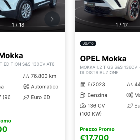
1
/
18
1
/
17
USATO
Mokka
OPEL Mokka
T EDITION S&S 130CV AT8
MOKKA 1.2 T GS S&S 136CV 
DI DISTRIBUZIONE
1
76.800 km
6/2023
44
na
Automatico
Benzina
Ma
 (96
Euro 6D
136 CV
Eu
(100 KW)
romo
00
Prezzo Promo
€17.700