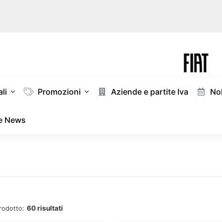
li
Promozioni
Aziende e partite Iva
Nol
 e News
60 risultati
rodotto: