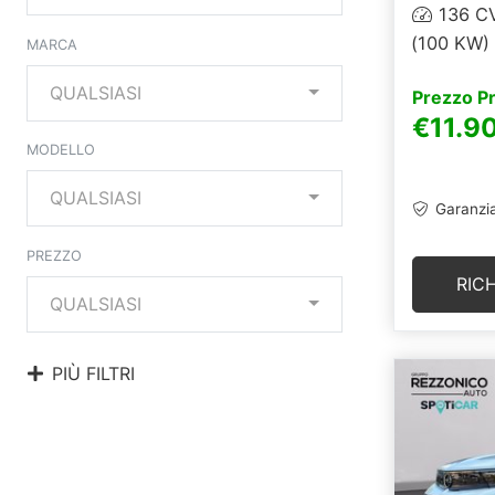
136 C
(100 KW)
MARCA
QUALSIASI
Prezzo P
€11.9
MODELLO
QUALSIASI
Garanzia
PREZZO
RIC
QUALSIASI
PIÙ FILTRI