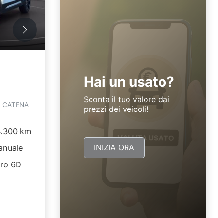
Hai un usato?
Sconta il tuo valore dai
- CATENA
prezzi dei veicoli!
.300 km
INIZIA ORA
nuale
ro 6D