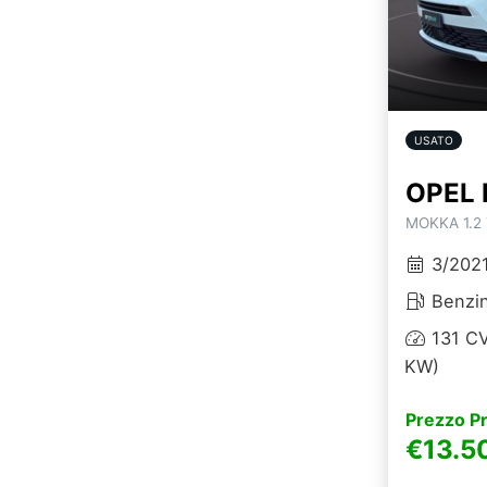
USATO
OPEL 
MOKKA 1.2 
3/202
Benzi
131 CV
KW)
Prezzo P
€13.5