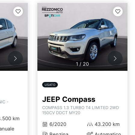
1
/
20
USATO
JEEP Compass
IC -
COMPASS 1.3 TURBO T4 LIMITED 2WD
150CV DDCT MY20
.500 km
6/2020
43.200 km
nuale
Benzina
Automatico