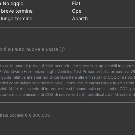
a Noleggio
Fiat
 breve termine
Opel
 lungo termine
Abarth
sioni su auto nuove e usate
to sulla base di prove ufficiali secondo le disposizioni applicabili in vigo
TP (Worldwide Harmonized Light Vehicles Test Procedure). La procedura WLT
 guida relativa al risparmio di carburante e alle emissioni di CO2 che riporta 
ecnici contribuiscono a determinare il consumo di carburante e le emissioni 
vi. Ai fini del calcolo di imposte che si basano sulle emissioni di CO2, potr
urante e alle emissioni di CO2 di nuove vetture”, pubblicata dal Ministero d
itale Sociale € € 300.000