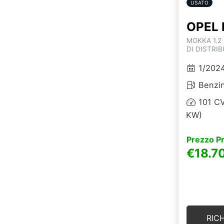
USATO
OPEL 
MOKKA 1.2
DI DISTRI
1/202
Benzi
101 CV
KW)
Prezzo P
€18.7
RIC