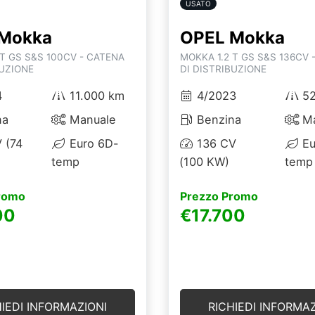
USATO
Mokka
OPEL Mokka
 T GS S&S 100CV - CATENA
MOKKA 1.2 T GS S&S 136CV 
BUZIONE
DI DISTRIBUZIONE
4
11.000 km
4/2023
52
na
Manuale
Benzina
Ma
 (74
Euro 6D-
136 CV
Eu
temp
(100 KW)
temp
romo
Prezzo Promo
00
€17.700
HIEDI INFORMAZIONI
RICHIEDI INFORMAZ