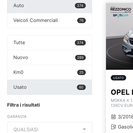
Auto
374
Veicoli Commerciali
76
Tutte
374
Nuovo
289
Km0
25
USATO
Usato
60
OPEL 
MOKKA X 1
Filtra i risultati
136CV EUR
3/201
GARANZIA
Gasoli
QUALSIASI