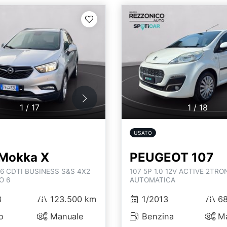
1
/
17
1
/
18
USATO
Mokka X
PEUGEOT 107
.6 CDTI BUSINESS S&S 4X2
107 5P 1.0 12V ACTIVE 2TRON
O 6
AUTOMATICA
8
123.500 km
1/2013
68
o
Manuale
Benzina
Ma