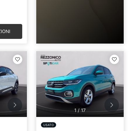
IONI
1
/
17
USATO