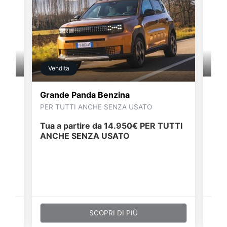
Ve
Vendita
Gra
Grande Panda Benzina
Con 
PER TUTTI ANCHE SENZA USATO
tali
Tua
Tua a partire da 14.950€ PER TUTTI
ANCHE SENZA USATO
SCOPRI DI PIÙ