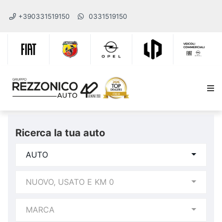
+390331519150
0331519150
Ricerca la tua auto
AUTO
NUOVO, USATO E KM 0
MARCA