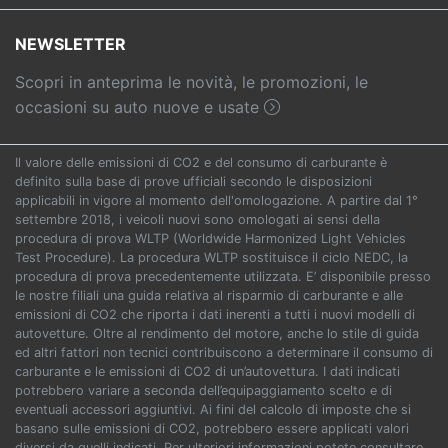
NEWSLETTER
Scopri in anteprima le novità, le promozioni, le
occasioni su auto nuove e usate
Il valore delle emissioni di CO2 e del consumo di carburante è
definito sulla base di prove ufficiali secondo le disposizioni
applicabili in vigore al momento dell'omologazione. A partire dal 1°
settembre 2018, i veicoli nuovi sono omologati ai sensi della
procedura di prova WLTP (Worldwide Harmonized Light Vehicles
Test Procedure). La procedura WLTP sostituisce il ciclo NEDC, la
procedura di prova precedentemente utilizzata. E’ disponibile presso
le nostre filiali una guida relativa al risparmio di carburante e alle
emissioni di CO2 che riporta i dati inerenti a tutti i nuovi modelli di
autovetture. Oltre al rendimento del motore, anche lo stile di guida
ed altri fattori non tecnici contribuiscono a determinare il consumo di
carburante e le emissioni di CO2 di un’autovettura. I dati indicati
potrebbero variare a seconda dell’equipaggiamento scelto e di
eventuali accessori aggiuntivi. Ai fini del calcolo di imposte che si
basano sulle emissioni di CO2, potrebbero essere applicati valori
diversi da quelli indicati. Per ulteriori informazioni potete consultare