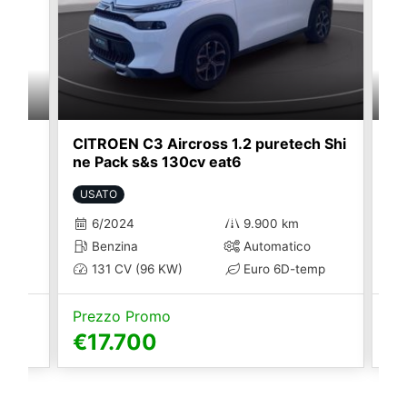
Hy
CITROEN C3 Aircross 1.2 puretech Shi
CI
ne Pack s&s 130cv eat6
ne
USATO
U
6/2024
9.900 km
Benzina
Automatico
131 CV (96 KW)
Euro 6D-temp
Prezzo Promo
Pr
€17.700
€