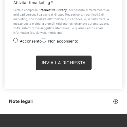
Attività di marketing
*
Letta e compresa l’
Informativa Privacy
, acconsento al trattamento dei
miei dati personali da parte di Gruppo Rezzonico s.r.l per finalità di
marketing, con modalità elettroniche e/o cartacee, e, in particolare, a
mezzo posta ordinaria o email, telefono (es. chiamate automatizzate,
SMS, sistemi di messaggistica istantanea), e qualsiasi altro canale
informatico (es. siti web, mobile app).
Acconsento
Non acconsento
Note legali