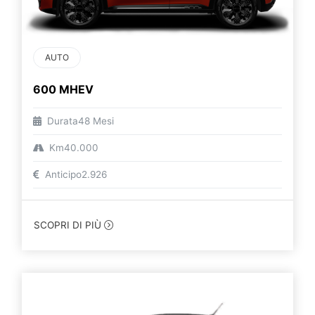
AUTO
600 MHEV
Durata
48 Mesi
Km
40.000
Anticipo
2.926
SCOPRI DI PIÙ