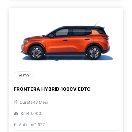
AUTO
FRONTERA HYBRID 100CV EDTC
Durata
48 Mesi
Km
40.000
Anticipo
2.927