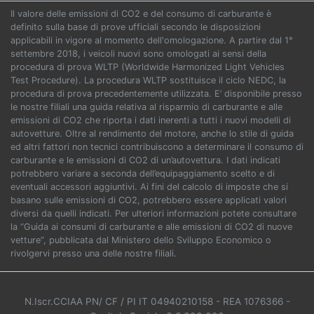
Il valore delle emissioni di CO2 e del consumo di carburante è
definito sulla base di prove ufficiali secondo le disposizioni
applicabili in vigore al momento dell'omologazione. A partire dal 1°
settembre 2018, i veicoli nuovi sono omologati ai sensi della
procedura di prova WLTP (Worldwide Harmonized Light Vehicles
Test Procedure). La procedura WLTP sostituisce il ciclo NEDC, la
procedura di prova precedentemente utilizzata. E’ disponibile presso
le nostre filiali una guida relativa al risparmio di carburante e alle
emissioni di CO2 che riporta i dati inerenti a tutti i nuovi modelli di
autovetture. Oltre al rendimento del motore, anche lo stile di guida
ed altri fattori non tecnici contribuiscono a determinare il consumo di
carburante e le emissioni di CO2 di un’autovettura. I dati indicati
potrebbero variare a seconda dell’equipaggiamento scelto e di
eventuali accessori aggiuntivi. Ai fini del calcolo di imposte che si
basano sulle emissioni di CO2, potrebbero essere applicati valori
diversi da quelli indicati. Per ulteriori informazioni potete consultare
la “Guida ai consumi di carburante e alle emissioni di CO2 di nuove
vetture”, pubblicata dal Ministero dello Sviluppo Economico o
rivolgervi presso una delle nostre filiali.
N.Iscr.CCIAA PN/ CF / PI IT 04940210158
- REA 1076366
-