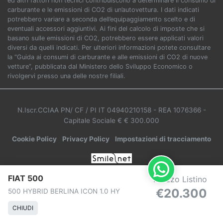
ed altri fattori non tecnici contribuiscono a determinare il consumo di
carburante e le emissioni di CO2 di un’autovettura. I dati indicati
potrebbero variare a seconda dell’equipaggiamento scelto e di
eventuali accessori aggiuntivi. Ai fini del calcolo di imposte che si
basano sulle emissioni di CO2, potrebbero essere applicati valori
diversi da quelli indicati. Per ulteriori informazioni potete consultare
la “Guida ai consumi di carburante e alle emissioni di CO2 di nuove
vetture”, pubblicata dal Ministero dello Sviluppo Economico o
rivolgervi presso una delle nostre filiali.
N.Iscr.CCIAA PN/ CF / PI IT 04940210158
- REA 1076366
-
Capitale Sociale € € 300.000
Cookie Policy
Privacy Policy
Impostazioni di tracciamento
FIAT 500
Prezzo Listino
€20.300
500 HYBRID BERLINA ICON 1.0 HY
CHIUDI