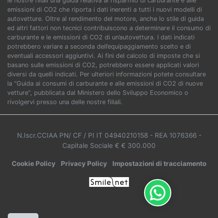
le nostre filiali una guida relativa al risparmio di carburante e alle
emissioni di CO2 che riporta i dati inerenti a tutti i nuovi modelli di
autovetture. Oltre al rendimento del motore, anche lo stile di guida
ed altri fattori non tecnici contribuiscono a determinare il consumo di
carburante e le emissioni di CO2 di un’autovettura. I dati indicati
potrebbero variare a seconda dell’equipaggiamento scelto e di
eventuali accessori aggiuntivi. Ai fini del calcolo di imposte che si
basano sulle emissioni di CO2, potrebbero essere applicati valori
diversi da quelli indicati. Per ulteriori informazioni potete consultare
la “Guida ai consumi di carburante e alle emissioni di CO2 di nuove
vetture”, pubblicata dal Ministero dello Sviluppo Economico o
rivolgervi presso una delle nostre filiali.
N.Iscr.CCIAA PN/ CF / PI IT 04940210158
- REA 1076366
-
Capitale Sociale € € 300.000
Cookie Policy
Privacy Policy
Impostazioni di tracciamento