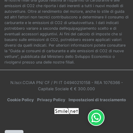
le nostre filiali una guida relativa al risparmio di carburante e alle
emissioni di CO2 che riporta i dati inerenti a tutti i nuovi modelli di
autovetture. Oltre al rendimento del motore, anche lo stile di guida
ed altri fattori non tecnici contribuiscono a determinare il consumo di
carburante e le emissioni di CO2 di un’autovettura. I dati indicati
potrebbero variare a seconda dell’equipaggiamento scelto e di
eventuali accessori aggiuntivi. Ai fini del calcolo di imposte che si
basano sulle emissioni di CO2, potrebbero essere applicati valori
diversi da quelli indicati. Per ulteriori informazioni potete consultare
la “Guida ai consumi di carburante e alle emissioni di CO2 di nuove
vetture”, pubblicata dal Ministero dello Sviluppo Economico o
rivolgervi presso una delle nostre filiali.
N.Iscr.CCIAA PN/ CF / PI IT 04940210158
- REA 1076366
-
Capitale Sociale € € 300.000
Cookie Policy
Privacy Policy
Impostazioni di tracciamento