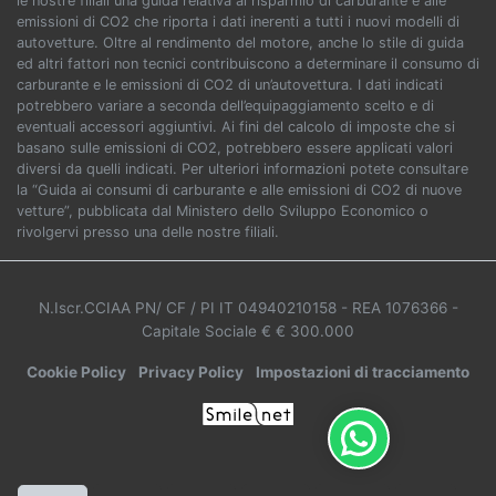
le nostre filiali una guida relativa al risparmio di carburante e alle
emissioni di CO2 che riporta i dati inerenti a tutti i nuovi modelli di
autovetture. Oltre al rendimento del motore, anche lo stile di guida
ed altri fattori non tecnici contribuiscono a determinare il consumo di
carburante e le emissioni di CO2 di un’autovettura. I dati indicati
potrebbero variare a seconda dell’equipaggiamento scelto e di
eventuali accessori aggiuntivi. Ai fini del calcolo di imposte che si
basano sulle emissioni di CO2, potrebbero essere applicati valori
diversi da quelli indicati. Per ulteriori informazioni potete consultare
la “Guida ai consumi di carburante e alle emissioni di CO2 di nuove
vetture”, pubblicata dal Ministero dello Sviluppo Economico o
rivolgervi presso una delle nostre filiali.
N.Iscr.CCIAA PN/ CF / PI IT 04940210158
- REA 1076366
-
Capitale Sociale € € 300.000
Cookie Policy
Privacy Policy
Impostazioni di tracciamento