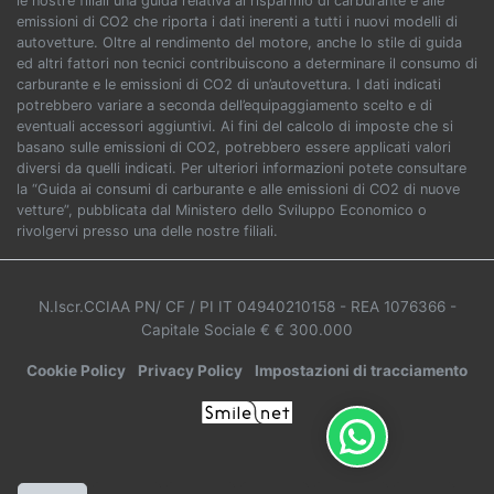
le nostre filiali una guida relativa al risparmio di carburante e alle
emissioni di CO2 che riporta i dati inerenti a tutti i nuovi modelli di
autovetture. Oltre al rendimento del motore, anche lo stile di guida
ed altri fattori non tecnici contribuiscono a determinare il consumo di
carburante e le emissioni di CO2 di un’autovettura. I dati indicati
potrebbero variare a seconda dell’equipaggiamento scelto e di
eventuali accessori aggiuntivi. Ai fini del calcolo di imposte che si
basano sulle emissioni di CO2, potrebbero essere applicati valori
diversi da quelli indicati. Per ulteriori informazioni potete consultare
la “Guida ai consumi di carburante e alle emissioni di CO2 di nuove
vetture”, pubblicata dal Ministero dello Sviluppo Economico o
rivolgervi presso una delle nostre filiali.
N.Iscr.CCIAA PN/ CF / PI IT 04940210158
- REA 1076366
-
Capitale Sociale € € 300.000
Cookie Policy
Privacy Policy
Impostazioni di tracciamento