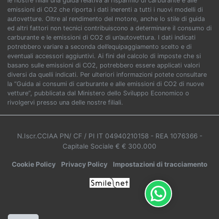
le nostre filiali una guida relativa al risparmio di carburante e alle
emissioni di CO2 che riporta i dati inerenti a tutti i nuovi modelli di
autovetture. Oltre al rendimento del motore, anche lo stile di guida
ed altri fattori non tecnici contribuiscono a determinare il consumo di
carburante e le emissioni di CO2 di un’autovettura. I dati indicati
potrebbero variare a seconda dell’equipaggiamento scelto e di
eventuali accessori aggiuntivi. Ai fini del calcolo di imposte che si
basano sulle emissioni di CO2, potrebbero essere applicati valori
diversi da quelli indicati. Per ulteriori informazioni potete consultare
la “Guida ai consumi di carburante e alle emissioni di CO2 di nuove
vetture”, pubblicata dal Ministero dello Sviluppo Economico o
rivolgervi presso una delle nostre filiali.
N.Iscr.CCIAA PN/ CF / PI IT 04940210158
- REA 1076366
-
Capitale Sociale € € 300.000
Cookie Policy
Privacy Policy
Impostazioni di tracciamento