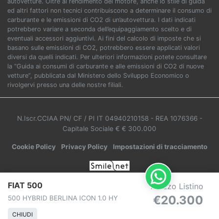
autovetture. Oltre al rendimento del motore, anche lo stile di guida
ed altri fattori non tecnici contribuiscono a determinare il consumo di
carburante e le emissioni di CO2 di un’autovettura. I dati indicati
potrebbero variare a seconda dell’equipaggiamento scelto e di
eventuali accessori aggiuntivi. Ai fini del calcolo di imposte che si
basano sulle emissioni di CO2, potrebbero essere applicati valori
diversi da quelli indicati. Per ulteriori informazioni potete consultare
la “Guida ai consumi di carburante e alle emissioni di CO2 di nuove
vetture”, pubblicata dal Ministero dello Sviluppo Economico o
rivolgervi presso una delle nostre filiali.
N.Iscr.CCIAA PN/ CF / PI IT 04940210158
- REA 1076366
-
Capitale Sociale € € 300.000
Cookie Policy
Privacy Policy
Impostazioni di tracciamento
FIAT 500
Prezzo Listino
€20.300
500 HYBRID BERLINA ICON 1.0 HY
CHIUDI