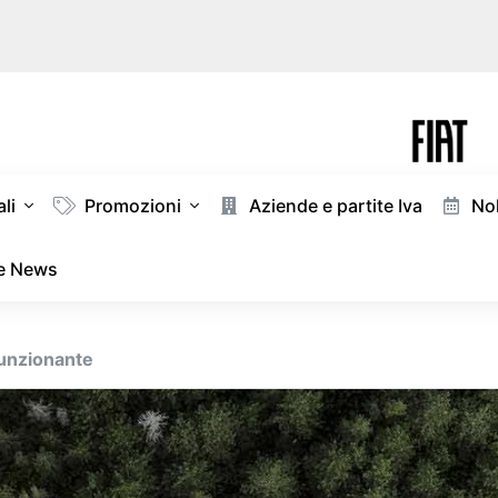
li
Promozioni
Aziende e partite Iva
Nol
 e News
funzionante