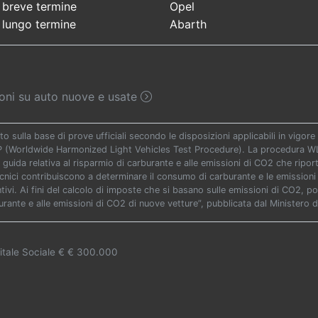
 breve termine
Opel
 lungo termine
Abarth
sioni su auto nuove e usate
to sulla base di prove ufficiali secondo le disposizioni applicabili in vigo
TP (Worldwide Harmonized Light Vehicles Test Procedure). La procedura WLT
 guida relativa al risparmio di carburante e alle emissioni di CO2 che riporta 
ecnici contribuiscono a determinare il consumo di carburante e le emissioni 
vi. Ai fini del calcolo di imposte che si basano sulle emissioni di CO2, potr
urante e alle emissioni di CO2 di nuove vetture”, pubblicata dal Ministero d
itale Sociale € € 300.000