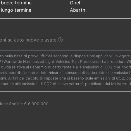
 breve termine
Opel
 lungo termine
Abarth
sioni su auto nuove e usate
to sulla base di prove ufficiali secondo le disposizioni applicabili in vigo
TP (Worldwide Harmonized Light Vehicles Test Procedure). La procedura WLT
 guida relativa al risparmio di carburante e alle emissioni di CO2 che riporta 
ecnici contribuiscono a determinare il consumo di carburante e le emissioni 
vi. Ai fini del calcolo di imposte che si basano sulle emissioni di CO2, potr
urante e alle emissioni di CO2 di nuove vetture”, pubblicata dal Ministero d
itale Sociale € € 300.000