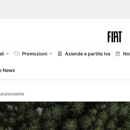
li
Promozioni
Aziende e partite Iva
Nol
 e News
funzionante