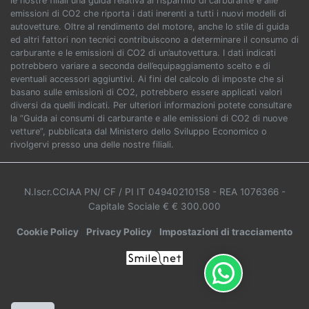
le nostre filiali una guida relativa al risparmio di carburante e alle
emissioni di CO2 che riporta i dati inerenti a tutti i nuovi modelli di
autovetture. Oltre al rendimento del motore, anche lo stile di guida
ed altri fattori non tecnici contribuiscono a determinare il consumo di
carburante e le emissioni di CO2 di un’autovettura. I dati indicati
potrebbero variare a seconda dell’equipaggiamento scelto e di
eventuali accessori aggiuntivi. Ai fini del calcolo di imposte che si
basano sulle emissioni di CO2, potrebbero essere applicati valori
diversi da quelli indicati. Per ulteriori informazioni potete consultare
la “Guida ai consumi di carburante e alle emissioni di CO2 di nuove
vetture”, pubblicata dal Ministero dello Sviluppo Economico o
rivolgervi presso una delle nostre filiali.
N.Iscr.CCIAA PN/ CF / PI IT 04940210158
- REA 1076366
-
Capitale Sociale € € 300.000
Cookie Policy
Privacy Policy
Impostazioni di tracciamento