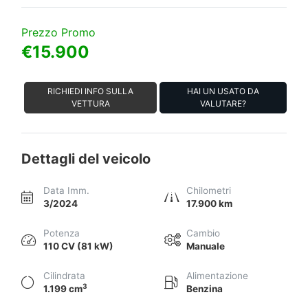
Prezzo Promo
€15.900
RICHIEDI INFO SULLA
HAI UN USATO DA
VETTURA
VALUTARE?
Dettagli del veicolo
Data Imm.
Chilometri
3/2024
17.900 km
Potenza
Cambio
110 CV (81 kW)
Manuale
Cilindrata
Alimentazione
3
1.199 cm
Benzina