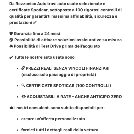
Da Rezzonico Auto trovi auto usate selezionate e
certificate Spoticar, sottoposte a 100 rigorosi controlli di
qualità per garantirti massima affidabilità, sicurezza e
prestazioni ✅
🛡️ Garanzia fino a 24 mesi
🛟 Possibilità di attivare soluzioni assicurative su misura
🚘 Possibilità di Test Drive prima dell’acquisto
✔️ Tutte le nostre auto usate sono:
🔓 PREZZI REALI SENZA VINCOLI FINANZIARI
(escluso solo passaggio di proprietà)
🔍 CERTIFICATE SPOTICAR (100 CONTROLLI)
💳 ACQUISTABILI A RATE – ANCHE ANTICIPO ZERO
💼 I nostri consulenti sono subito disponibili per:
creare un’offerta personalizzata
fornirti tutti i dettagli reali della vettura