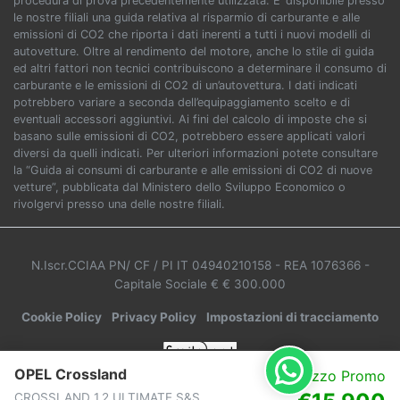
procedura di prova precedentemente utilizzata. E’ disponibile presso
le nostre filiali una guida relativa al risparmio di carburante e alle
emissioni di CO2 che riporta i dati inerenti a tutti i nuovi modelli di
autovetture. Oltre al rendimento del motore, anche lo stile di guida
ed altri fattori non tecnici contribuiscono a determinare il consumo di
carburante e le emissioni di CO2 di un’autovettura. I dati indicati
potrebbero variare a seconda dell’equipaggiamento scelto e di
eventuali accessori aggiuntivi. Ai fini del calcolo di imposte che si
basano sulle emissioni di CO2, potrebbero essere applicati valori
diversi da quelli indicati. Per ulteriori informazioni potete consultare
la “Guida ai consumi di carburante e alle emissioni di CO2 di nuove
vetture”, pubblicata dal Ministero dello Sviluppo Economico o
rivolgervi presso una delle nostre filiali.
N.Iscr.CCIAA PN/ CF / PI IT 04940210158
- REA 1076366
-
Capitale Sociale € € 300.000
Cookie Policy
Privacy Policy
Impostazioni di tracciamento
OPEL Crossland
Prezzo Promo
CROSSLAND 1.2 ULTIMATE S&S