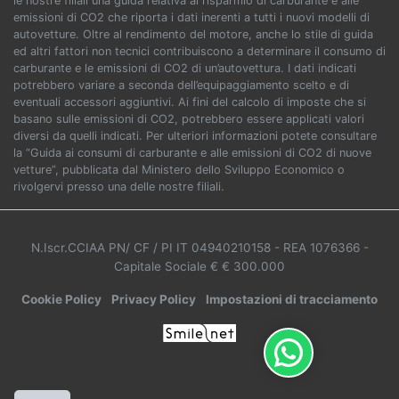
le nostre filiali una guida relativa al risparmio di carburante e alle
emissioni di CO2 che riporta i dati inerenti a tutti i nuovi modelli di
autovetture. Oltre al rendimento del motore, anche lo stile di guida
ed altri fattori non tecnici contribuiscono a determinare il consumo di
carburante e le emissioni di CO2 di un’autovettura. I dati indicati
potrebbero variare a seconda dell’equipaggiamento scelto e di
eventuali accessori aggiuntivi. Ai fini del calcolo di imposte che si
basano sulle emissioni di CO2, potrebbero essere applicati valori
diversi da quelli indicati. Per ulteriori informazioni potete consultare
la “Guida ai consumi di carburante e alle emissioni di CO2 di nuove
vetture”, pubblicata dal Ministero dello Sviluppo Economico o
rivolgervi presso una delle nostre filiali.
N.Iscr.CCIAA PN/ CF / PI IT 04940210158
- REA 1076366
-
Capitale Sociale € € 300.000
Cookie Policy
Privacy Policy
Impostazioni di tracciamento