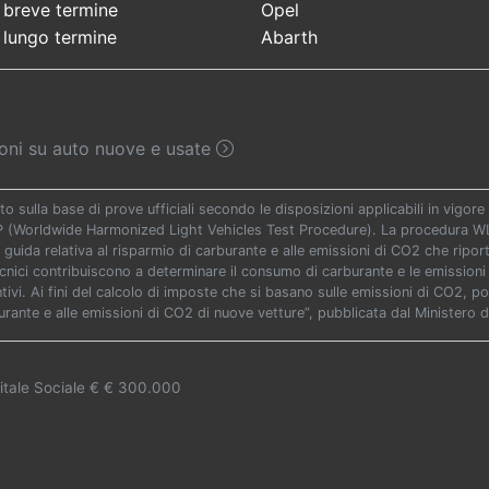
 breve termine
Opel
 lungo termine
Abarth
sioni su auto nuove e usate
to sulla base di prove ufficiali secondo le disposizioni applicabili in vigo
TP (Worldwide Harmonized Light Vehicles Test Procedure). La procedura WLT
 guida relativa al risparmio di carburante e alle emissioni di CO2 che riporta 
ecnici contribuiscono a determinare il consumo di carburante e le emissioni 
vi. Ai fini del calcolo di imposte che si basano sulle emissioni di CO2, potr
urante e alle emissioni di CO2 di nuove vetture”, pubblicata dal Ministero d
itale Sociale € € 300.000