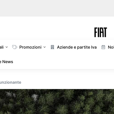
li
Promozioni
Aziende e partite Iva
Nol
 e News
funzionante