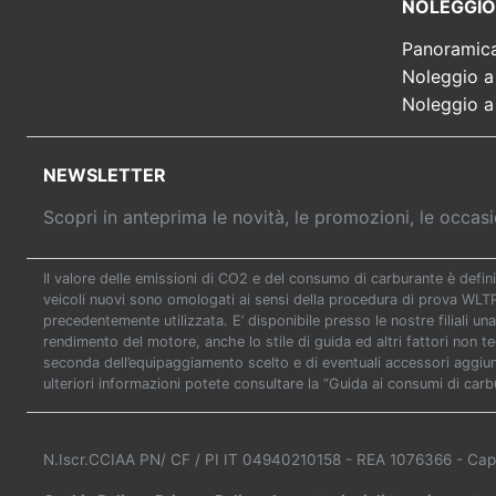
NOLEGGIO
Panoramic
Noleggio a
Noleggio a
NEWSLETTER
Scopri in anteprima le novità, le promozioni, le occa
Il valore delle emissioni di CO2 e del consumo di carburante è defini
veicoli nuovi sono omologati ai sensi della procedura di prova WL
precedentemente utilizzata. E’ disponibile presso le nostre filiali una
rendimento del motore, anche lo stile di guida ed altri fattori non t
seconda dell’equipaggiamento scelto e di eventuali accessori aggiunti
ulteriori informazioni potete consultare la “Guida ai consumi di carb
N.Iscr.CCIAA PN/ CF / PI IT 04940210158
- REA 1076366
- Cap