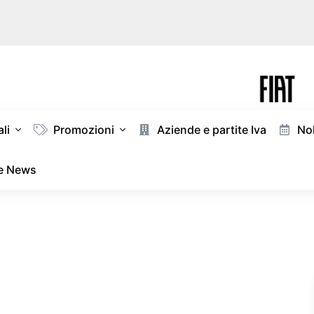
li
Promozioni
Aziende e partite Iva
Nol
 e News