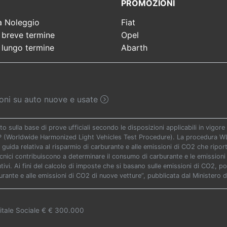
PROMOZIONI
a Noleggio
Fiat
 breve termine
Opel
 lungo termine
Abarth
sioni su auto nuove e usate
to sulla base di prove ufficiali secondo le disposizioni applicabili in vigo
TP (Worldwide Harmonized Light Vehicles Test Procedure). La procedura WLT
 guida relativa al risparmio di carburante e alle emissioni di CO2 che riporta 
ecnici contribuiscono a determinare il consumo di carburante e le emissioni 
vi. Ai fini del calcolo di imposte che si basano sulle emissioni di CO2, potr
urante e alle emissioni di CO2 di nuove vetture”, pubblicata dal Ministero d
itale Sociale € € 300.000