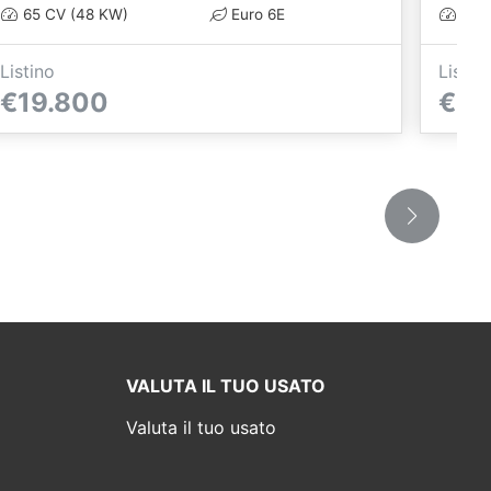
65 CV (48 KW)
Euro 6E
65 C
Listino
Listin
€19.800
€19
VALUTA IL TUO USATO
Valuta il tuo usato