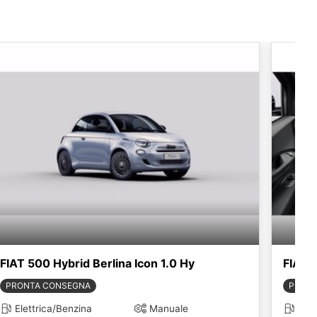
FIAT 500 Hybrid Berlina Icon 1.0 Hy
FIAT 5
PRONTA CONSEGNA
PRONT
Elettrica/Benzina
Manuale
Elet