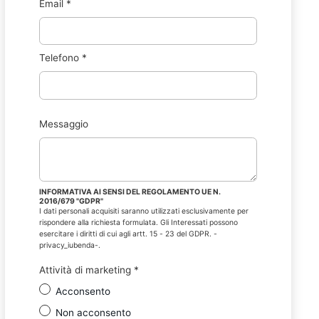
Email
*
Telefono
*
Messaggio
INFORMATIVA AI SENSI DEL REGOLAMENTO UE N.
2016/679 "GDPR"
I dati personali acquisiti saranno utilizzati esclusivamente per
rispondere alla richiesta formulata. Gli Interessati possono
esercitare i diritti di cui agli artt. 15 - 23 del GDPR. -
privacy_iubenda-.
Attività di marketing
*
Acconsento
Non acconsento