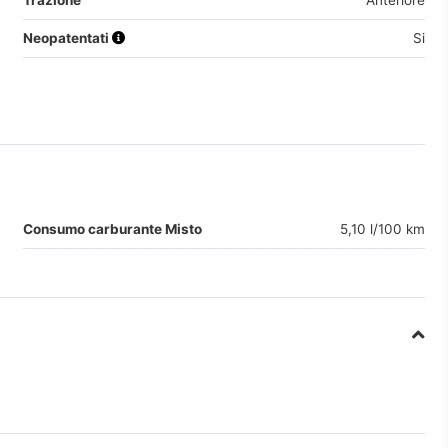
Trazione
Anteriore
Neopatentati
Si
Consumo carburante Misto
5,10 l/100 km