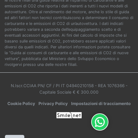
le nostre filiali una guida relativa al risparmio di carburante e alle
emissioni di CO2 che riporta i dati inerenti a tutti i nuovi modelli di
autovetture. Oltre al rendimento del motore, anche lo stile di guida
ed altri fattori non tecnici contribuiscono a determinare il consumo di
carburante e le emissioni di CO2 di un’autovettura. I dati indicati
potrebbero variare a seconda dell’equipaggiamento scelto e di
eventuali accessori aggiuntivi. Ai fini del calcolo di imposte che si
basano sulle emissioni di CO2, potrebbero essere applicati valori
diversi da quelli indicati. Per ulteriori informazioni potete consultare
la “Guida ai consumi di carburante e alle emissioni di CO2 di nuove
vetture”, pubblicata dal Ministero dello Sviluppo Economico o
rivolgervi presso una delle nostre filiali.
N.Iscr.CCIAA PN/ CF / PI IT 04940210158
- REA 1076366
-
Capitale Sociale € € 300.000
Cookie Policy
Privacy Policy
Impostazioni di tracciamento