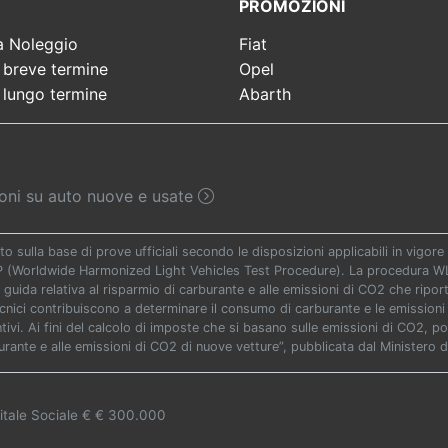
PROMOZIONI
a Noleggio
Fiat
 breve termine
Opel
 lungo termine
Abarth
sioni su auto nuove e usate
to sulla base di prove ufficiali secondo le disposizioni applicabili in vigo
TP (Worldwide Harmonized Light Vehicles Test Procedure). La procedura WLT
 guida relativa al risparmio di carburante e alle emissioni di CO2 che riporta 
ecnici contribuiscono a determinare il consumo di carburante e le emissioni 
vi. Ai fini del calcolo di imposte che si basano sulle emissioni di CO2, potr
urante e alle emissioni di CO2 di nuove vetture”, pubblicata dal Ministero d
itale Sociale € € 300.000