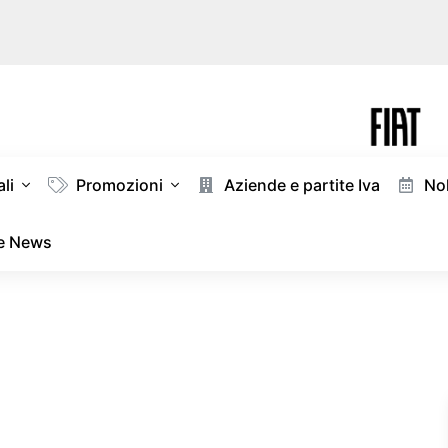
li
Promozioni
Aziende e partite Iva
Nol
 e News