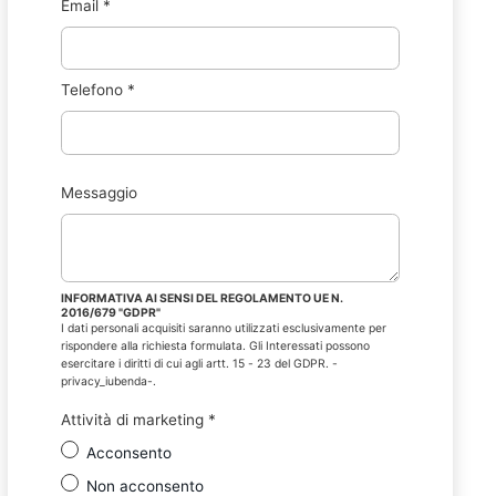
Email
*
Telefono
*
Messaggio
INFORMATIVA AI SENSI DEL REGOLAMENTO UE N.
2016/679 "GDPR"
I dati personali acquisiti saranno utilizzati esclusivamente per
rispondere alla richiesta formulata. Gli Interessati possono
esercitare i diritti di cui agli artt. 15 - 23 del GDPR. -
privacy_iubenda-.
Attività di marketing
*
Acconsento
Non acconsento