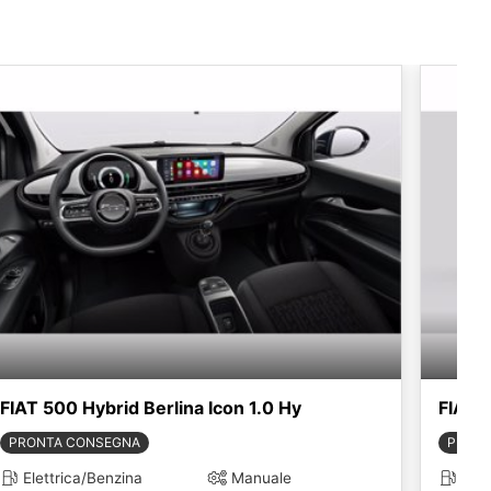
FIAT 500 Hybrid Berlina Icon 1.0 Hy
FIAT 5
PRONTA CONSEGNA
PRONT
Elettrica/Benzina
Manuale
Elet