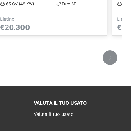
65 CV (48 KW)
Euro 6E
65 C
Listino
Listin
€20.300
€19
VALUTA IL TUO USATO
Valuta il tuo usato