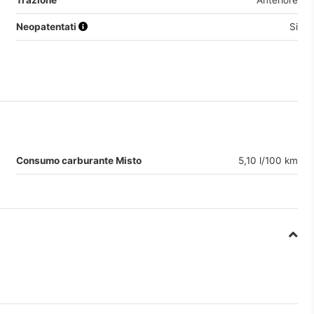
Trazione
Anteriore
Neopatentati
Si
Consumo carburante Misto
5,10 l/100 km