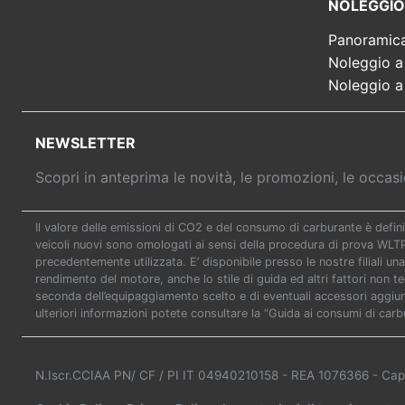
NOLEGGIO
Panoramic
Noleggio a
Noleggio a
NEWSLETTER
Scopri in anteprima le novità, le promozioni, le occa
Il valore delle emissioni di CO2 e del consumo di carburante è defini
veicoli nuovi sono omologati ai sensi della procedura di prova WL
precedentemente utilizzata. E’ disponibile presso le nostre filiali una
rendimento del motore, anche lo stile di guida ed altri fattori non t
seconda dell’equipaggiamento scelto e di eventuali accessori aggiunti
ulteriori informazioni potete consultare la “Guida ai consumi di carb
N.Iscr.CCIAA PN/ CF / PI IT 04940210158
- REA 1076366
- Cap