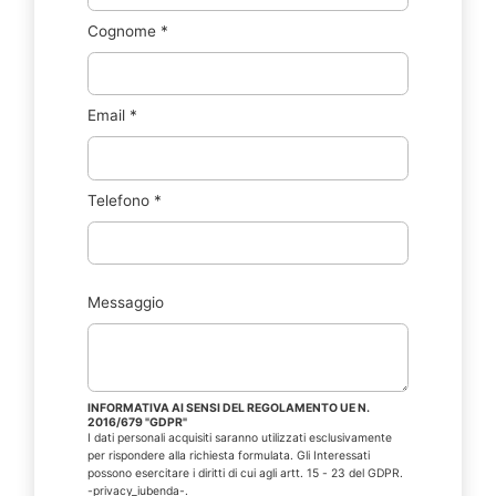
Cognome
*
Email
*
Telefono
*
Messaggio
INFORMATIVA AI SENSI DEL REGOLAMENTO UE N.
2016/679 "GDPR"
I dati personali acquisiti saranno utilizzati esclusivamente
per rispondere alla richiesta formulata. Gli Interessati
possono esercitare i diritti di cui agli artt. 15 - 23 del GDPR.
-privacy_iubenda-.