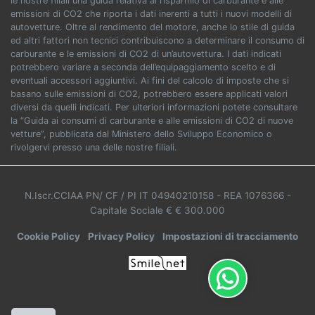
le nostre filiali una guida relativa al risparmio di carburante e alle
emissioni di CO2 che riporta i dati inerenti a tutti i nuovi modelli di
autovetture. Oltre al rendimento del motore, anche lo stile di guida
ed altri fattori non tecnici contribuiscono a determinare il consumo di
carburante e le emissioni di CO2 di un’autovettura. I dati indicati
potrebbero variare a seconda dell’equipaggiamento scelto e di
eventuali accessori aggiuntivi. Ai fini del calcolo di imposte che si
basano sulle emissioni di CO2, potrebbero essere applicati valori
diversi da quelli indicati. Per ulteriori informazioni potete consultare
la “Guida ai consumi di carburante e alle emissioni di CO2 di nuove
vetture”, pubblicata dal Ministero dello Sviluppo Economico o
rivolgervi presso una delle nostre filiali.
N.Iscr.CCIAA PN/ CF / PI IT 04940210158
- REA 1076366
-
Capitale Sociale € € 300.000
Cookie Policy
Privacy Policy
Impostazioni di tracciamento