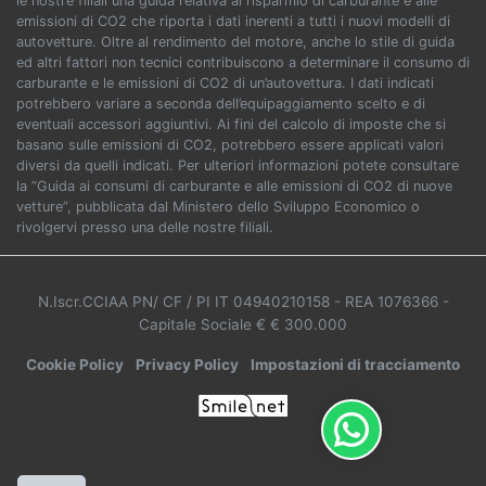
le nostre filiali una guida relativa al risparmio di carburante e alle
emissioni di CO2 che riporta i dati inerenti a tutti i nuovi modelli di
autovetture. Oltre al rendimento del motore, anche lo stile di guida
ed altri fattori non tecnici contribuiscono a determinare il consumo di
carburante e le emissioni di CO2 di un’autovettura. I dati indicati
potrebbero variare a seconda dell’equipaggiamento scelto e di
eventuali accessori aggiuntivi. Ai fini del calcolo di imposte che si
basano sulle emissioni di CO2, potrebbero essere applicati valori
diversi da quelli indicati. Per ulteriori informazioni potete consultare
la “Guida ai consumi di carburante e alle emissioni di CO2 di nuove
vetture”, pubblicata dal Ministero dello Sviluppo Economico o
rivolgervi presso una delle nostre filiali.
N.Iscr.CCIAA PN/ CF / PI IT 04940210158
- REA 1076366
-
Capitale Sociale € € 300.000
Cookie Policy
Privacy Policy
Impostazioni di tracciamento