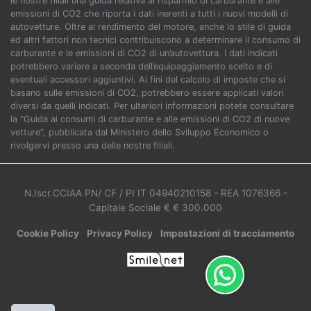
le nostre filiali una guida relativa al risparmio di carburante e alle
emissioni di CO2 che riporta i dati inerenti a tutti i nuovi modelli di
autovetture. Oltre al rendimento del motore, anche lo stile di guida
ed altri fattori non tecnici contribuiscono a determinare il consumo di
carburante e le emissioni di CO2 di un’autovettura. I dati indicati
potrebbero variare a seconda dell’equipaggiamento scelto e di
eventuali accessori aggiuntivi. Ai fini del calcolo di imposte che si
basano sulle emissioni di CO2, potrebbero essere applicati valori
diversi da quelli indicati. Per ulteriori informazioni potete consultare
la “Guida ai consumi di carburante e alle emissioni di CO2 di nuove
vetture”, pubblicata dal Ministero dello Sviluppo Economico o
rivolgervi presso una delle nostre filiali.
N.Iscr.CCIAA PN/ CF / PI IT 04940210158
- REA 1076366
-
Capitale Sociale € € 300.000
Cookie Policy
Privacy Policy
Impostazioni di tracciamento