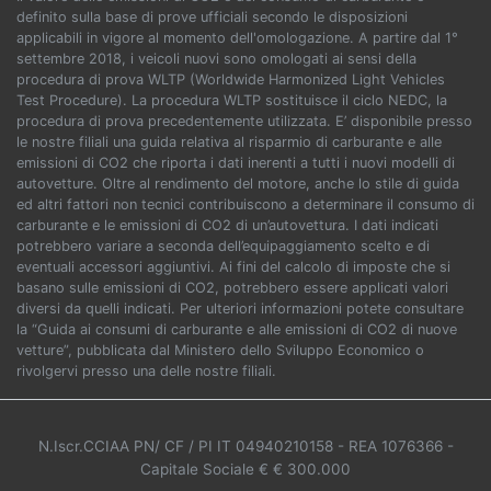
definito sulla base di prove ufficiali secondo le disposizioni
applicabili in vigore al momento dell'omologazione. A partire dal 1°
settembre 2018, i veicoli nuovi sono omologati ai sensi della
procedura di prova WLTP (Worldwide Harmonized Light Vehicles
Test Procedure). La procedura WLTP sostituisce il ciclo NEDC, la
procedura di prova precedentemente utilizzata. E’ disponibile presso
le nostre filiali una guida relativa al risparmio di carburante e alle
emissioni di CO2 che riporta i dati inerenti a tutti i nuovi modelli di
autovetture. Oltre al rendimento del motore, anche lo stile di guida
ed altri fattori non tecnici contribuiscono a determinare il consumo di
carburante e le emissioni di CO2 di un’autovettura. I dati indicati
potrebbero variare a seconda dell’equipaggiamento scelto e di
eventuali accessori aggiuntivi. Ai fini del calcolo di imposte che si
basano sulle emissioni di CO2, potrebbero essere applicati valori
diversi da quelli indicati. Per ulteriori informazioni potete consultare
la “Guida ai consumi di carburante e alle emissioni di CO2 di nuove
vetture”, pubblicata dal Ministero dello Sviluppo Economico o
rivolgervi presso una delle nostre filiali.
N.Iscr.CCIAA PN/ CF / PI IT 04940210158
- REA 1076366
-
Capitale Sociale € € 300.000