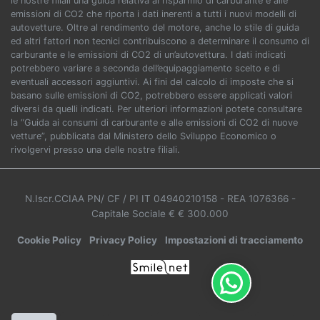
le nostre filiali una guida relativa al risparmio di carburante e alle
emissioni di CO2 che riporta i dati inerenti a tutti i nuovi modelli di
autovetture. Oltre al rendimento del motore, anche lo stile di guida
ed altri fattori non tecnici contribuiscono a determinare il consumo di
carburante e le emissioni di CO2 di un’autovettura. I dati indicati
potrebbero variare a seconda dell’equipaggiamento scelto e di
eventuali accessori aggiuntivi. Ai fini del calcolo di imposte che si
basano sulle emissioni di CO2, potrebbero essere applicati valori
diversi da quelli indicati. Per ulteriori informazioni potete consultare
la “Guida ai consumi di carburante e alle emissioni di CO2 di nuove
vetture”, pubblicata dal Ministero dello Sviluppo Economico o
rivolgervi presso una delle nostre filiali.
N.Iscr.CCIAA PN/ CF / PI IT 04940210158
- REA 1076366
-
Capitale Sociale € € 300.000
Cookie Policy
Privacy Policy
Impostazioni di tracciamento