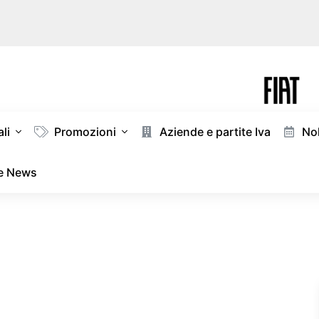
li
Promozioni
Aziende e partite Iva
Nol
 e News