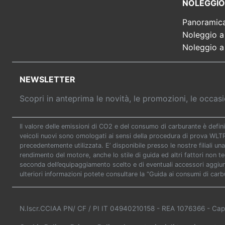
NOLEGGIO
Panoramic
Noleggio a
Noleggio a
NEWSLETTER
Scopri in anteprima le novità, le promozioni, le occa
Il valore delle emissioni di CO2 e del consumo di carburante è defini
veicoli nuovi sono omologati ai sensi della procedura di prova WL
precedentemente utilizzata. E’ disponibile presso le nostre filiali una
rendimento del motore, anche lo stile di guida ed altri fattori non t
seconda dell’equipaggiamento scelto e di eventuali accessori aggiunti
ulteriori informazioni potete consultare la “Guida ai consumi di carb
N.Iscr.CCIAA PN/ CF / PI IT 04940210158
- REA 1076366
- Cap