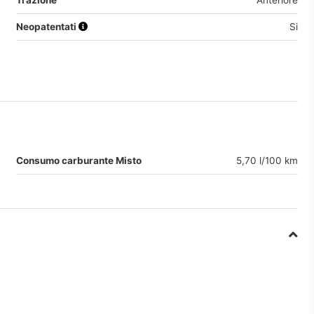
Trazione
Anteriore
Neopatentati
Si
Consumo carburante Misto
5,70 l/100 km