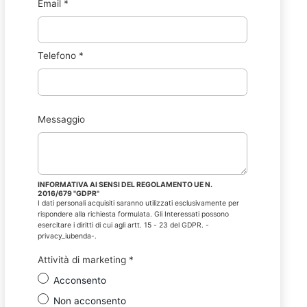
Email
*
Telefono
*
Messaggio
INFORMATIVA AI SENSI DEL REGOLAMENTO UE N.
2016/679 "GDPR"
I dati personali acquisiti saranno utilizzati esclusivamente per
rispondere alla richiesta formulata. Gli Interessati possono
esercitare i diritti di cui agli artt. 15 - 23 del GDPR. -
privacy_iubenda-.
Attività di marketing
*
Acconsento
Non acconsento