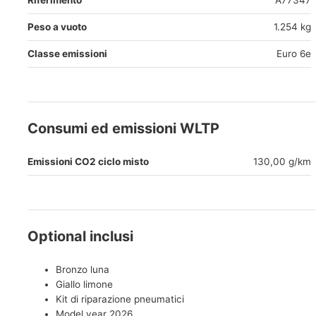
Riferimento
A77347
Peso a vuoto
1.254 kg
Classe emissioni
Euro 6e
Consumi ed emissioni WLTP
Emissioni CO2 ciclo misto
130,00 g/km
Optional inclusi
Bronzo luna
Giallo limone
Kit di riparazione pneumatici
Model year 2026