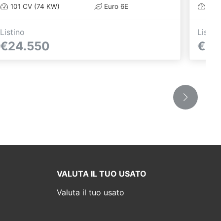
101 CV (74 KW)
Euro 6E
101 
Listino
Listin
€24.550
€24
VALUTA IL TUO USATO
Valuta il tuo usato