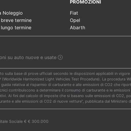
PROMOZIONI
a Noleggio
Fiat
 breve termine
Opel
 lungo termine
Abarth
sioni su auto nuove e usate
to sulla base di prove ufficiali secondo le disposizioni applicabili in vigo
TP (Worldwide Harmonized Light Vehicles Test Procedure). La procedura WLT
 guida relativa al risparmio di carburante e alle emissioni di CO2 che riporta 
ecnici contribuiscono a determinare il consumo di carburante e le emissioni 
vi. Ai fini del calcolo di imposte che si basano sulle emissioni di CO2, potr
urante e alle emissioni di CO2 di nuove vetture”, pubblicata dal Ministero d
itale Sociale € € 300.000