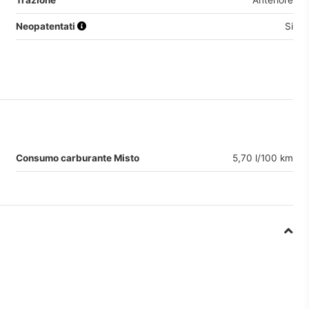
Trazione
Anteriore
Neopatentati
Si
Consumo carburante Misto
5,70 l/100 km