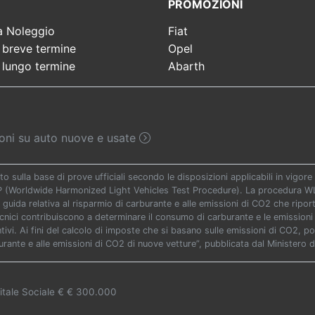
PROMOZIONI
a Noleggio
Fiat
 breve termine
Opel
 lungo termine
Abarth
sioni su auto nuove e usate
to sulla base di prove ufficiali secondo le disposizioni applicabili in vigo
TP (Worldwide Harmonized Light Vehicles Test Procedure). La procedura WLT
 guida relativa al risparmio di carburante e alle emissioni di CO2 che riporta 
ecnici contribuiscono a determinare il consumo di carburante e le emissioni 
vi. Ai fini del calcolo di imposte che si basano sulle emissioni di CO2, potr
urante e alle emissioni di CO2 di nuove vetture”, pubblicata dal Ministero d
itale Sociale € € 300.000