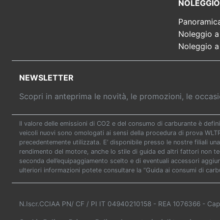
NOLEGGIO
Panoramic
Noleggio a
Noleggio a
NEWSLETTER
Scopri in anteprima le novità, le promozioni, le occa
Il valore delle emissioni di CO2 e del consumo di carburante è defini
veicoli nuovi sono omologati ai sensi della procedura di prova WL
precedentemente utilizzata. E’ disponibile presso le nostre filiali una
rendimento del motore, anche lo stile di guida ed altri fattori non t
seconda dell’equipaggiamento scelto e di eventuali accessori aggiunti
ulteriori informazioni potete consultare la “Guida ai consumi di carb
N.Iscr.CCIAA PN/ CF / PI IT 04940210158
- REA 1076366
- Cap