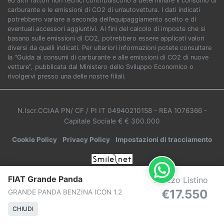
ed altri fattori non tecnici contribuiscono a determinare il consumo di
carburante e le emissioni di CO2 di un’autovettura. I dati indicati
potrebbero variare a seconda dell’equipaggiamento scelto e di
eventuali accessori aggiuntivi. Ai fini del calcolo di imposte che si
basano sulle emissioni di CO2, potrebbero essere applicati valori
diversi da quelli indicati. Per ulteriori informazioni potete consultare
la “Guida ai consumi di carburante e alle emissioni di CO2 di nuove
vetture”, pubblicata dal Ministero dello Sviluppo Economico o
rivolgervi presso una delle nostre filiali.
N.Iscr.CCIAA PN/ CF / PI IT 04940210158
- REA 1076366
-
Capitale Sociale € € 300.000
Cookie Policy
Privacy Policy
Impostazioni di tracciamento
FIAT Grande Panda
Prezzo Listino
€17.550
GRANDE PANDA BENZINA ICON 1.2
CHIUDI