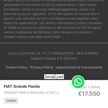
ed altri fattori non tecnici contribuiscono a determinare il consumo di
carburante e le emissioni di CO2 di un’autovettura. I dati indicati
potrebbero variare a seconda dell’equipaggiamento scelto e di
eventuali accessori aggiuntivi. Ai fini del calcolo di imposte che si
basano sulle emissioni di CO2, potrebbero essere applicati valori
diversi da quelli indicati. Per ulteriori informazioni potete consultare
la “Guida ai consumi di carburante e alle emissioni di CO2 di nuove
vetture”, pubblicata dal Ministero dello Sviluppo Economico o
rivolgervi presso una delle nostre filiali.
N.Iscr.CCIAA PN/ CF / PI IT 04940210158
- REA 1076366
-
Capitale Sociale € € 300.000
Cookie Policy
Privacy Policy
Impostazioni di tracciamento
FIAT Grande Panda
Prezzo Listino
€17.550
GRANDE PANDA BENZINA ICON 1.2
CHIUDI