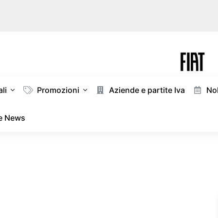
li
Promozioni
Aziende e partite Iva
Nol
 e News