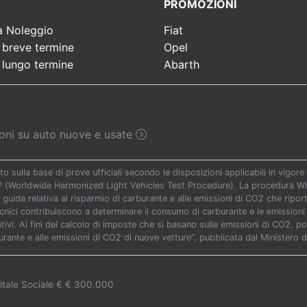
PROMOZIONI
a Noleggio
Fiat
 breve termine
Opel
 lungo termine
Abarth
sioni su auto nuove e usate
to sulla base di prove ufficiali secondo le disposizioni applicabili in vigo
TP (Worldwide Harmonized Light Vehicles Test Procedure). La procedura WLT
 guida relativa al risparmio di carburante e alle emissioni di CO2 che riporta 
ecnici contribuiscono a determinare il consumo di carburante e le emissioni 
vi. Ai fini del calcolo di imposte che si basano sulle emissioni di CO2, potr
urante e alle emissioni di CO2 di nuove vetture”, pubblicata dal Ministero d
itale Sociale € € 300.000