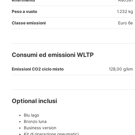
Riferimento
A90381
Peso a vuoto
1.232 kg
Classe emissioni
Euro 6e
Consumi ed emissioni WLTP
Emissioni CO2 ciclo misto
128,00 g/km
Optional inclusi
Blu lago
Bronzo luna
Business version
Kit di riparazione pneumatici