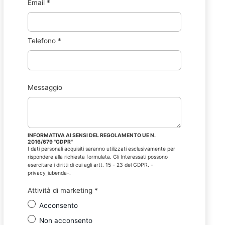
Email
*
Telefono
*
Messaggio
INFORMATIVA AI SENSI DEL REGOLAMENTO UE N.
2016/679 "GDPR"
I dati personali acquisiti saranno utilizzati esclusivamente per
rispondere alla richiesta formulata. Gli Interessati possono
esercitare i diritti di cui agli artt. 15 - 23 del GDPR. -
privacy_iubenda-.
Attività di marketing
*
Acconsento
Non acconsento