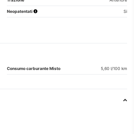
Trazione
Anteriore
Neopatentati
Si
Consumo carburante Misto
5,60 l/100 km