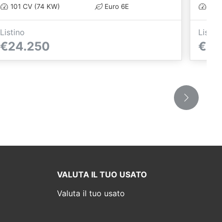
101 CV (74 KW)
Euro 6E
101 
Listino
Listin
€24.250
€24
VALUTA IL TUO USATO
Valuta il tuo usato