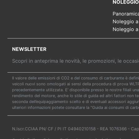
NOLEGGIO
Panoramic
Noleggio a
Noleggio a
NEWSLETTER
Scopri in anteprima le novità, le promozioni, le occa
Il valore delle emissioni di CO2 e del consumo di carburante è defini
veicoli nuovi sono omologati ai sensi della procedura di prova WL
precedentemente utilizzata. E’ disponibile presso le nostre filiali una
rendimento del motore, anche lo stile di guida ed altri fattori non t
seconda dell’equipaggiamento scelto e di eventuali accessori aggiunti
ulteriori informazioni potete consultare la “Guida ai consumi di carb
N.Iscr.CCIAA PN/ CF / PI IT 04940210158
- REA 1076366
- Cap