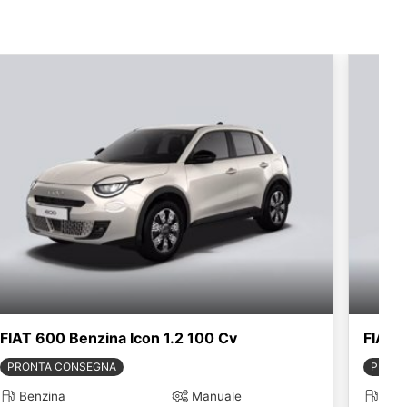
FIAT 600 Benzina Icon 1.2 100 Cv
FIAT 
PRONTA CONSEGNA
PRONT
Benzina
Manuale
Ben