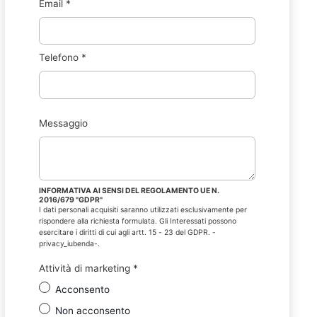
Email
*
Telefono
*
Messaggio
INFORMATIVA AI SENSI DEL REGOLAMENTO UE N.
2016/679 "GDPR"
I dati personali acquisiti saranno utilizzati esclusivamente per
rispondere alla richiesta formulata. Gli Interessati possono
esercitare i diritti di cui agli artt. 15 - 23 del GDPR. -
privacy_iubenda-.
Attività di marketing
*
Acconsento
Non acconsento