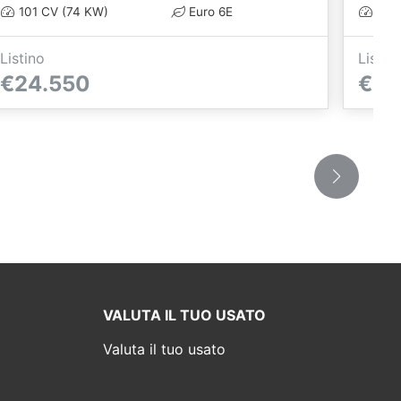
101 CV (74 KW)
Euro 6E
101 
Listino
Listin
€24.550
€24
VALUTA IL TUO USATO
Valuta il tuo usato