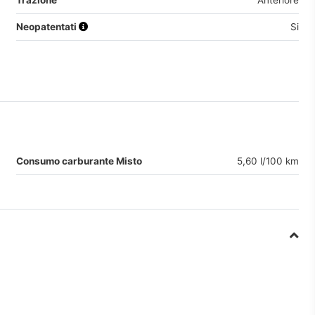
Trazione
Anteriore
Neopatentati
Si
Consumo carburante Misto
5,60 l/100 km