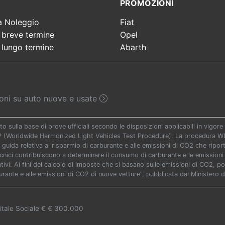
PROMOZIONI
a Noleggio
Fiat
 breve termine
Opel
 lungo termine
Abarth
sioni su auto nuove e usate
to sulla base di prove ufficiali secondo le disposizioni applicabili in vigo
TP (Worldwide Harmonized Light Vehicles Test Procedure). La procedura WLT
 guida relativa al risparmio di carburante e alle emissioni di CO2 che riporta 
ecnici contribuiscono a determinare il consumo di carburante e le emissioni 
vi. Ai fini del calcolo di imposte che si basano sulle emissioni di CO2, potr
urante e alle emissioni di CO2 di nuove vetture”, pubblicata dal Ministero d
itale Sociale € € 300.000