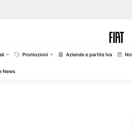
li
Promozioni
Aziende e partite Iva
Nol
 e News