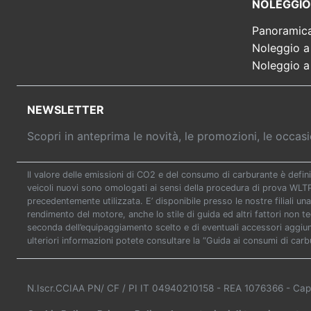
NOLEGGIO
Panoramic
Noleggio a
Noleggio a
NEWSLETTER
Scopri in anteprima le novità, le promozioni, le occa
Il valore delle emissioni di CO2 e del consumo di carburante è defini
veicoli nuovi sono omologati ai sensi della procedura di prova WL
precedentemente utilizzata. E’ disponibile presso le nostre filiali una
rendimento del motore, anche lo stile di guida ed altri fattori non t
seconda dell’equipaggiamento scelto e di eventuali accessori aggiunti
ulteriori informazioni potete consultare la “Guida ai consumi di carb
N.Iscr.CCIAA PN/ CF / PI IT 04940210158
- REA 1076366
- Cap