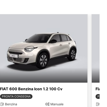
FIAT 600 Benzina Icon 1.2 100 Cv
FIAT 
PRONTA CONSEGNA
PRONT
Benzina
Manuale
Ben