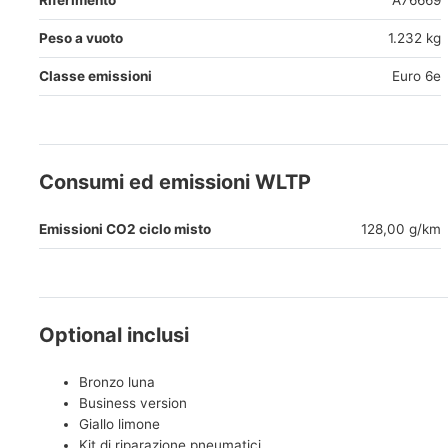
Riferimento
A76669
Peso a vuoto
1.232 kg
Classe emissioni
Euro 6e
Consumi ed emissioni WLTP
Emissioni CO2 ciclo misto
128,00 g/km
Optional inclusi
Bronzo luna
Business version
Giallo limone
Kit di riparazione pneumatici