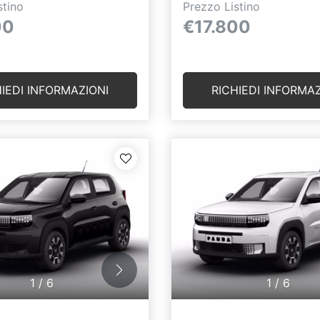
stino
Prezzo Listino
00
€17.800
HIEDI INFORMAZIONI
RICHIEDI INFORMAZ
1
/
6
1
/
6