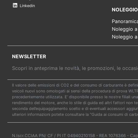
Linkedin
NOLEGGIO
Panoramic
Noleggio a
Noleggio a
NEWSLETTER
Scopri in anteprima le novità, le promozioni, le occa
Il valore delle emissioni di CO2 e del consumo di carburante è defini
veicoli nuovi sono omologati ai sensi della procedura di prova WL
precedentemente utilizzata. E’ disponibile presso le nostre filiali una
rendimento del motore, anche lo stile di guida ed altri fattori non t
seconda dell’equipaggiamento scelto e di eventuali accessori aggiunti
ulteriori informazioni potete consultare la “Guida ai consumi di carb
N.Iscr.CCIAA PN/ CF / PI IT 04940210158
- REA 1076366
- Cap