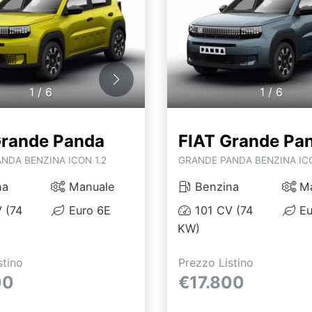
1
/
6
1
/
6
Grande Panda
FIAT Grande Pa
NDA BENZINA ICON 1.2
GRANDE PANDA BENZINA ICO
na
Manuale
Benzina
Ma
 (74
Euro 6E
101 CV (74
Eu
KW)
stino
Prezzo Listino
00
€17.800