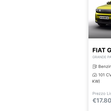
FIAT 
GRANDE PA
Benzi
101 CV
KW)
Prezzo Li
€17.8