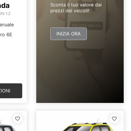
nda
Sconta il tuo valore dai
prezzi dei veicoli!
N 1.2
nuale
INIZIA ORA
ro 6E
IONI