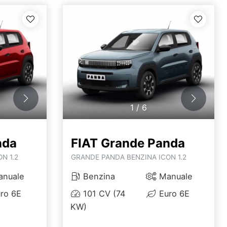
1
/
6
nda
FIAT Grande Panda
N 1.2
GRANDE PANDA BENZINA ICON 1.2
nuale
Benzina
Manuale
ro 6E
101 CV (74
Euro 6E
KW)