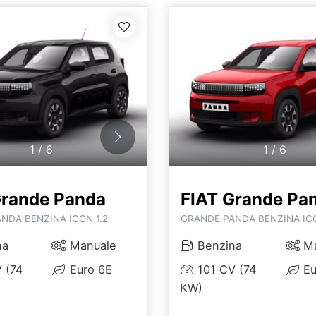
1
/
6
1
/
6
Grande Panda
FIAT Grande Pa
NDA BENZINA ICON 1.2
GRANDE PANDA BENZINA ICO
na
Manuale
Benzina
Ma
 (74
Euro 6E
101 CV (74
Eu
KW)