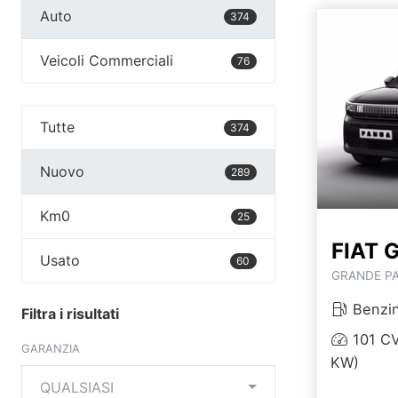
Auto
374
Veicoli Commerciali
76
Tutte
374
Nuovo
289
Km0
25
FIAT 
Usato
60
GRANDE PA
Benzi
Filtra i risultati
101 CV
GARANZIA
KW)
QUALSIASI