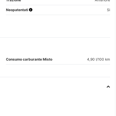
Trazione
Anteriore
Neopatentati
Si
Consumo carburante Misto
4,90 l/100 km