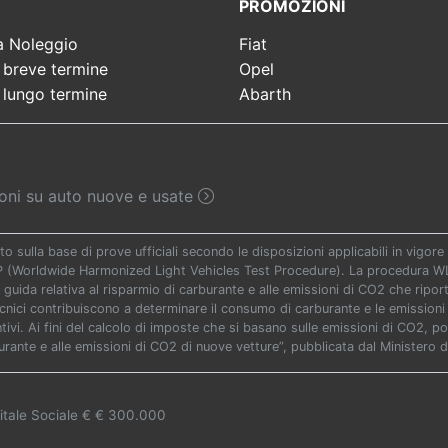
PROMOZIONI
a Noleggio
Fiat
 breve termine
Opel
 lungo termine
Abarth
sioni su auto nuove e usate
to sulla base di prove ufficiali secondo le disposizioni applicabili in vigo
TP (Worldwide Harmonized Light Vehicles Test Procedure). La procedura WLT
 guida relativa al risparmio di carburante e alle emissioni di CO2 che riporta 
ecnici contribuiscono a determinare il consumo di carburante e le emissioni 
vi. Ai fini del calcolo di imposte che si basano sulle emissioni di CO2, potr
urante e alle emissioni di CO2 di nuove vetture”, pubblicata dal Ministero d
itale Sociale € € 300.000