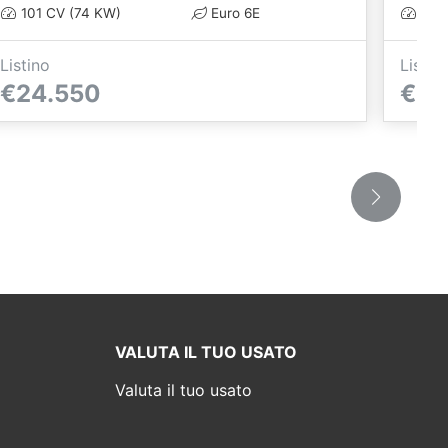
101 CV (74 KW)
Euro 6E
101 
Listino
Listin
€24.550
€24
VALUTA IL TUO USATO
Valuta il tuo usato