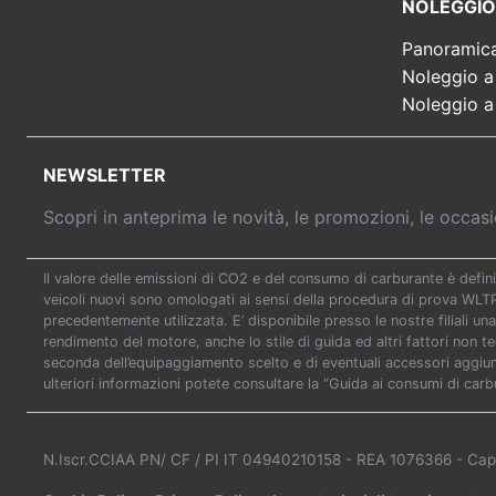
NOLEGGIO
Panoramic
Noleggio a
Noleggio a
NEWSLETTER
Scopri in anteprima le novità, le promozioni, le occa
Il valore delle emissioni di CO2 e del consumo di carburante è defini
veicoli nuovi sono omologati ai sensi della procedura di prova WL
precedentemente utilizzata. E’ disponibile presso le nostre filiali una
rendimento del motore, anche lo stile di guida ed altri fattori non t
seconda dell’equipaggiamento scelto e di eventuali accessori aggiunti
ulteriori informazioni potete consultare la “Guida ai consumi di carb
N.Iscr.CCIAA PN/ CF / PI IT 04940210158
- REA 1076366
- Cap