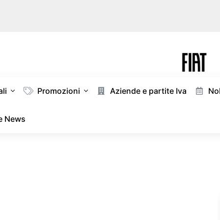
li
Promozioni
Aziende e partite Iva
Nol
 e News