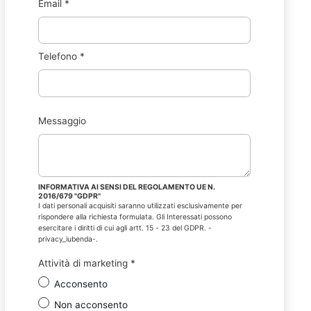
Email
*
Telefono
*
Messaggio
INFORMATIVA AI SENSI DEL REGOLAMENTO UE N.
2016/679 "GDPR"
I dati personali acquisiti saranno utilizzati esclusivamente per
rispondere alla richiesta formulata. Gli Interessati possono
esercitare i diritti di cui agli artt. 15 - 23 del GDPR. -
privacy_iubenda-.
Attività di marketing
*
Acconsento
Non acconsento