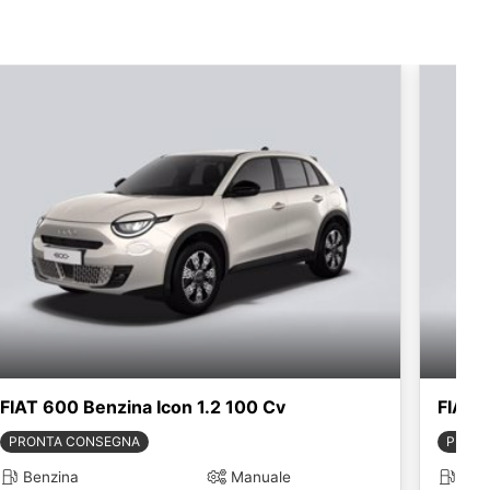
FIAT 600 Benzina Icon 1.2 100 Cv
FIAT 
PRONTA CONSEGNA
PRONT
Benzina
Manuale
Ben