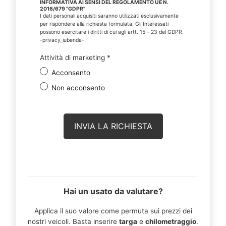
INFORMATIVA AI SENSI DEL REGOLAMENTO UE N.
2016/679 "GDPR"
I dati personali acquisiti saranno utilizzati esclusivamente
per rispondere alla richiesta formulata. Gli Interessati
possono esercitare i diritti di cui agli artt. 15 - 23 del GDPR.
-privacy_iubenda-.
Attività di marketing
*
Acconsento
Non acconsento
Hai un usato da valutare?
Applica il suo valore come permuta sui prezzi dei
nostri veicoli. Basta inserire
targa
e
chilometraggio
.