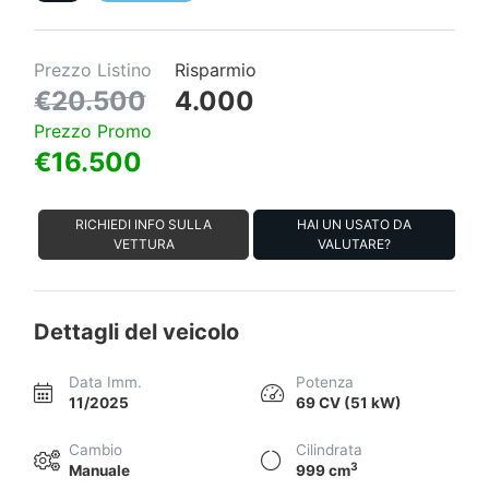
Prezzo Listino
Risparmio
€20.500
4.000
Prezzo Promo
€16.500
RICHIEDI INFO SULLA
HAI UN USATO DA
VETTURA
VALUTARE?
Dettagli del veicolo
Data Imm.
Potenza
11/2025
69 CV (51 kW)
Cambio
Cilindrata
3
Manuale
999 cm