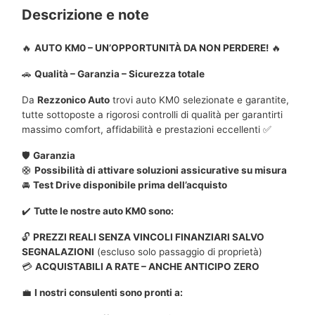
Descrizione e note
🔥
AUTO KM0 – UN’OPPORTUNITÀ DA NON PERDERE!
🔥
🚗
Qualità – Garanzia – Sicurezza totale
Da
Rezzonico Auto
trovi auto KM0 selezionate e garantite,
tutte sottoposte a rigorosi controlli di qualità per garantirti
massimo comfort, affidabilità e prestazioni eccellenti ✅
🛡️
Garanzia
🛟
Possibilità di attivare soluzioni assicurative su misura
🚘
Test Drive disponibile prima dell’acquisto
✔️
Tutte le nostre auto KM0 sono:
🔓
PREZZI REALI SENZA VINCOLI FINANZIARI SALVO
SEGNALAZIONI
(escluso solo passaggio di proprietà)
💳
ACQUISTABILI A RATE – ANCHE ANTICIPO ZERO
💼
I nostri consulenti sono pronti a: