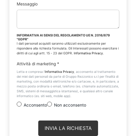
Messaggio
INFORMATIVA AI SENSI DEL REGOLAMENTO UE N. 2016/679
"GDPR"
I dati personali acquisiti saranno utilizzati esclusivamente per
rispondere alla richiesta formulata. Gli Interessati possono esercitare i
diritti di cui agli artt. 15 - 23 del GDPR.
Informativa Privacy
.
Attività di marketing
*
Letta e compresa l’
Informativa Privacy
, acconsento al trattamento
dei miei dati personali da parte di Gruppo Rezzonico s.r.l per finalità di
marketing, con modalità elettroniche e/o cartacee, e, in particolare, a
mezzo posta ordinaria o email, telefono (es. chiamate automatizzate,
SMS, sistemi di messaggistica istantanea), e qualsiasi altro canale
informatico (es. siti web, mobile app).
Acconsento
Non acconsento