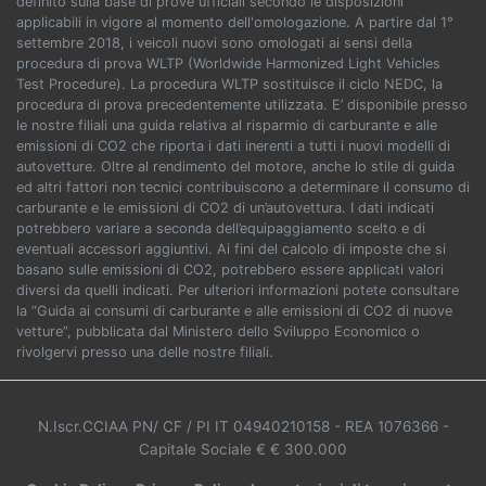
definito sulla base di prove ufficiali secondo le disposizioni
applicabili in vigore al momento dell'omologazione. A partire dal 1°
settembre 2018, i veicoli nuovi sono omologati ai sensi della
procedura di prova WLTP (Worldwide Harmonized Light Vehicles
Test Procedure). La procedura WLTP sostituisce il ciclo NEDC, la
procedura di prova precedentemente utilizzata. E’ disponibile presso
le nostre filiali una guida relativa al risparmio di carburante e alle
emissioni di CO2 che riporta i dati inerenti a tutti i nuovi modelli di
autovetture. Oltre al rendimento del motore, anche lo stile di guida
ed altri fattori non tecnici contribuiscono a determinare il consumo di
carburante e le emissioni di CO2 di un’autovettura. I dati indicati
potrebbero variare a seconda dell’equipaggiamento scelto e di
eventuali accessori aggiuntivi. Ai fini del calcolo di imposte che si
basano sulle emissioni di CO2, potrebbero essere applicati valori
diversi da quelli indicati. Per ulteriori informazioni potete consultare
la “Guida ai consumi di carburante e alle emissioni di CO2 di nuove
vetture”, pubblicata dal Ministero dello Sviluppo Economico o
rivolgervi presso una delle nostre filiali.
N.Iscr.CCIAA PN/ CF / PI IT 04940210158
- REA 1076366
-
Capitale Sociale € € 300.000