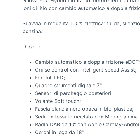
Nuova 600 Hybrid monta un motore termico da 1.2 l
ioni di litio con cambio automatico a doppia friz
Si avvia in modalità 100% elettrica: fluida, silenz
benzina.
Di serie:
Cambio automatico a doppia frizione eDCT;
Cruise control con Intelligent speed Assist;
Fari full LED;
Quadro strumenti digitale 7";
Sensori di parcheggio posteriori;
Volante Soft touch;
Fascia plancia nero opaca in bio-plastica;
Sedili in tessuto riciclato con Monogramma F
Radio DAB da 10‘’ con Apple Carplay-Androi
Cerchi in lega da 18".