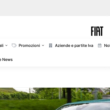
li
Promozioni
Aziende e partite Iva
Nol
 e News