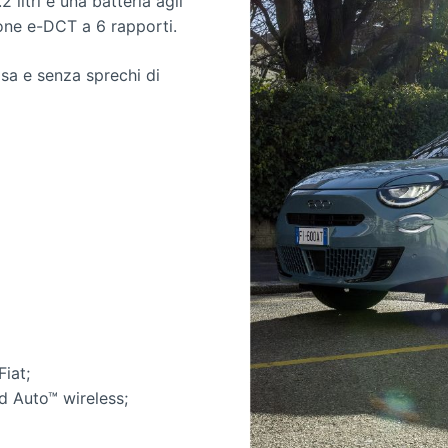
itri e una batteria agli
ione e-DCT a 6 rapporti.
iosa e senza sprechi di
iat;
d Auto™ wireless;