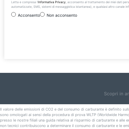
Letta e compresa l’
Informativa Privacy
, acconsento al trattamento dei miei dati pers
automatizzate, SMS, sistemi di messaggistica istantanea), e qualsiasi altro canale inf
Acconsento
Non acconsento
Scopri in a
Il valore delle emissioni di CO2 e del consumo di carburante è definito sull
sono omologati ai sensi della procedura di prova WLTP (Worldwide Harmoni
presso le nostre filiali una guida relativa al risparmio di carburante e alle 
non tecnici contribuiscono a determinare il consumo di carburante e le emis