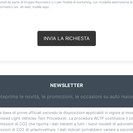
onali da parte di Gruppo Rezzonico s.r.l per finalità di marketing, con modalità elettroniche e
ormatico (es. siti web, mobile app).
NEWSLETTER
nteprima le novità, le promozioni, le occasioni su auto nuo
a base di prove ufficiali secondo le disposizioni applicabili in vigore al m
zed Light Vehicles Test Procedure). La procedura WLTP sostituisce il cic
emissioni di CO2 che riporta i dati inerenti a tutti i nuovi modelli di autovet
sioni di CO2 di un’autovettura. I dati indicati potrebbero variare a seconda