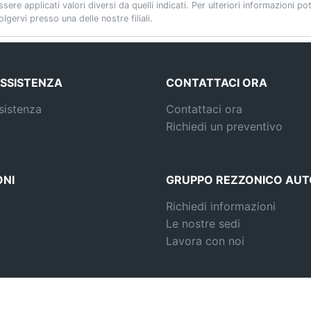
re applicati valori diversi da quelli indicati. Per ulteriori informazioni p
gervi presso una delle nostre filiali.
ASSISTENZA
CONTATTACI ORA
sistenza
Contattaci ora
Richiedi un preventivo
NI
GRUPPO REZZONICO AUT
Richiedi informazioni
Le nostre sedi
Lavora con noi