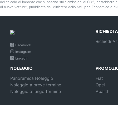
del calcolo di imposte che si basano sulle emissioni di CO2, potrebbero esse
di nuove vetture”, pubblicata dal Ministero dello Sviluppo Economico o rivol
RICHIEDI 
Richiedi As
Facebook
Instagram
Linkedin
NOLEGGIO
PROMOZIO
Panoramica Noleggio
Fiat
Noleggio a breve termine
Opel
Noleggio a lungo termine
Abarth