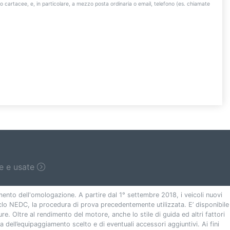
/o cartacee, e, in particolare, a mezzo posta ordinaria o email, telefono (es. chiamate
ve e usate
omento dell'omologazione. A partire dal 1° settembre 2018, i veicoli nuovi
lo NEDC, la procedura di prova precedentemente utilizzata. E’ disponibile
ture. Oltre al rendimento del motore, anche lo stile di guida ed altri fattori
 dell’equipaggiamento scelto e di eventuali accessori aggiuntivi. Ai fini