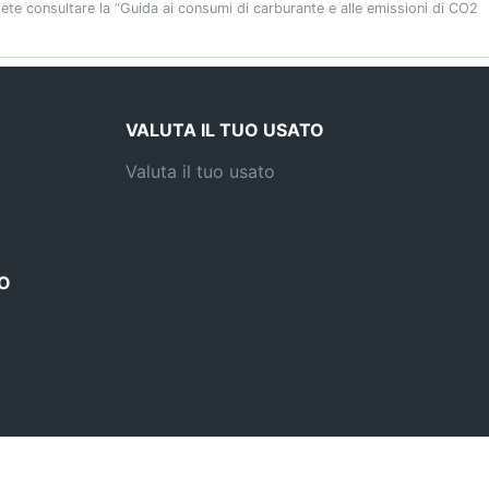
otete consultare la “Guida ai consumi di carburante e alle emissioni di CO2
VALUTA IL TUO USATO
Valuta il tuo usato
O