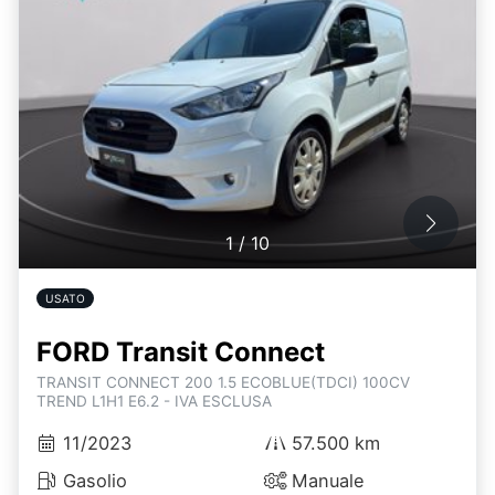
1
/
10
USATO
FORD Transit Connect
TRANSIT CONNECT 200 1.5 ECOBLUE(TDCI) 100CV
TREND L1H1 E6.2 - IVA ESCLUSA
11/2023
57.500 km
Gasolio
Manuale