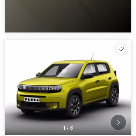
1
/
6